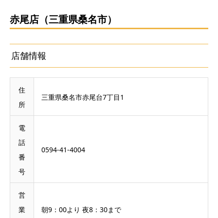
赤尾店（三重県桑名市）
店舗情報
住
三重県桑名市赤尾台7丁目1
所
電
話
0594-41-4004
番
号
営
業
朝9：00より 夜8：30まで